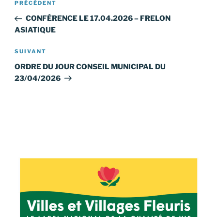
Article
PRÉCÉDENT
de
précédent
CONFÉRENCE LE 17.04.2026 – FRELON
l’article
ASIATIQUE
Article
SUIVANT
suivant
ORDRE DU JOUR CONSEIL MUNICIPAL DU
23/04/2026