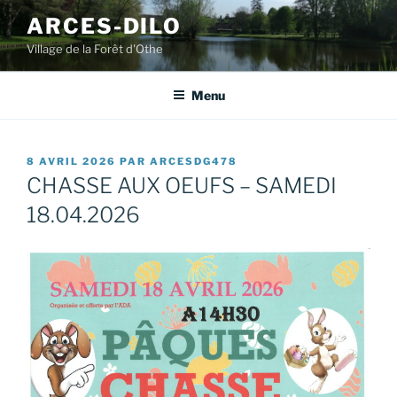
Aller
ARCES-DILO
au
Village de la Forêt d'Othe
contenu
principal
Menu
PUBLIÉ
8 AVRIL 2026
PAR
ARCESDG478
LE
CHASSE AUX OEUFS – SAMEDI
18.04.2026