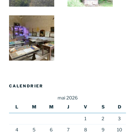
CALENDRIER
mai 2026
L
M
M
J
V
S
D
1
2
3
4
5
6
7
8
9
10