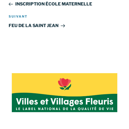
précédent
INSCRIPTION ÉCOLE MATERNELLE
l’article
Article
SUIVANT
suivant
FEU DE LA SAINT JEAN