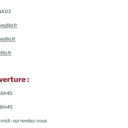
.14.03
sdilo.fr
sdilo.fr
ilo.fr
verture :
 16h45
 16h45
midi : sur rendez-vous