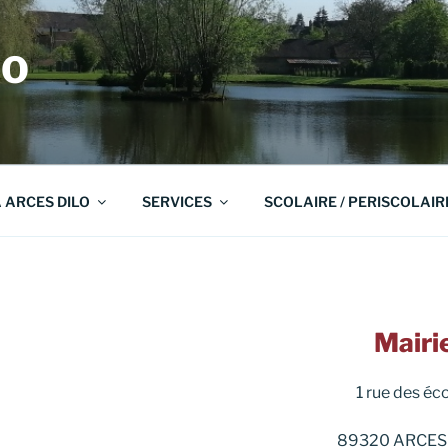
LO
A ARCES DILO
SERVICES
SCOLAIRE / PERISCOLAIR
Mairi
1 rue des éc
89320 ARCES