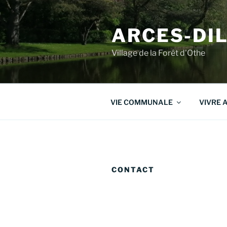
Aller
au
ARCES-DI
contenu
principal
Village de la Forêt d'Othe
VIE COMMUNALE
VIVRE 
CONTACT