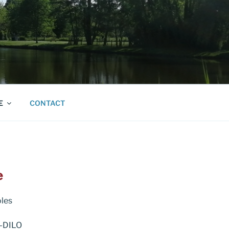
E
CONTACT
e
oles
-DILO