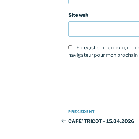
Site web
Enregistrer mon nom, mon e
navigateur pour mon prochain
Navigation
Article
PRÉCÉDENT
de
précédent
CAFÉ’ TRICOT – 15.04.2026
l’article