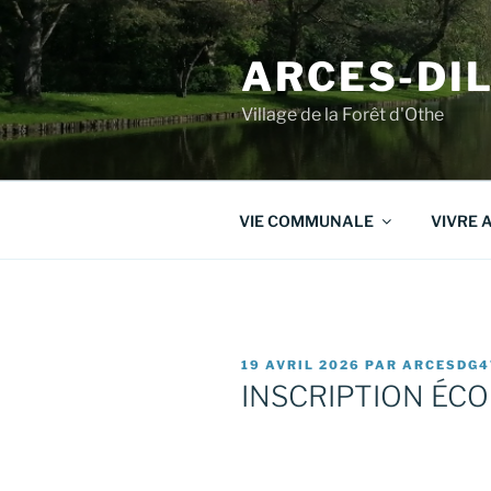
Aller
au
ARCES-DI
contenu
principal
Village de la Forêt d'Othe
VIE COMMUNALE
VIVRE 
PUBLIÉ
19 AVRIL 2026
PAR
ARCESDG4
LE
INSCRIPTION ÉC