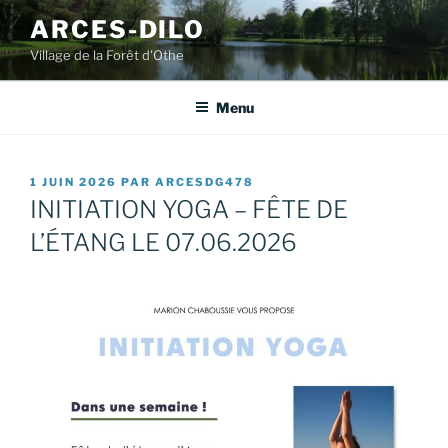
Aller
ARCES-DILO
au
Village de la Forêt d'Othe
contenu
principal
Menu
PUBLIÉ
1 JUIN 2026
PAR
ARCESDG478
LE
INITIATION YOGA – FÊTE DE
L’ÉTANG LE 07.06.2026