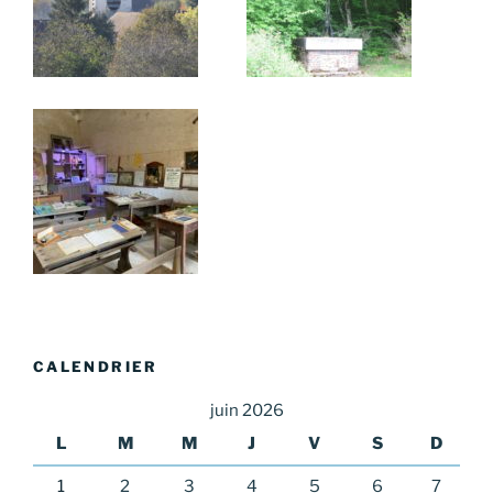
CALENDRIER
juin 2026
L
M
M
J
V
S
D
1
2
3
4
5
6
7