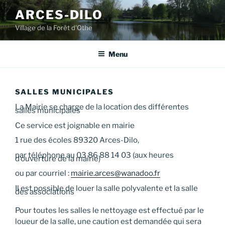
Aller
ARCES-DILO
au
Village de la Forêt d'Othe
contenu
principal
Menu
SALLES MUNICIPALES
La Mairie se charge de la location des différentes
salles municipales
Ce service est joignable en mairie
1 rue des écoles 89320 Arces-Dilo,
par téléphone au 03 86 88 14 03 (aux heures
d’ouverture de la mairie)
ou par courriel :
mairie.arces@wanadoo.fr
Il est possible de louer la salle polyvalente et la salle
des associations
Pour toutes les salles le nettoyage est effectué par le
loueur de la salle, une caution est demandée qui sera