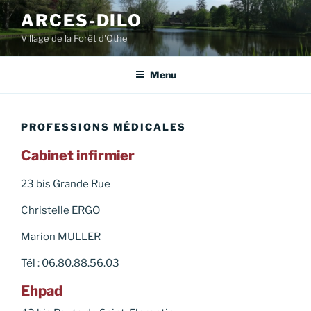
Aller
ARCES-DILO
au
Village de la Forêt d'Othe
contenu
principal
Menu
PROFESSIONS MÉDICALES
Cabinet infirmier
23 bis Grande Rue
Christelle ERGO
Marion MULLER
Tél : 06.80.88.56.03
Ehpad