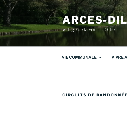
Aller
au
ARCES-DI
contenu
principal
Village de la Forêt d'Othe
VIE COMMUNALE
VIVRE 
CIRCUITS DE RANDONNÉ