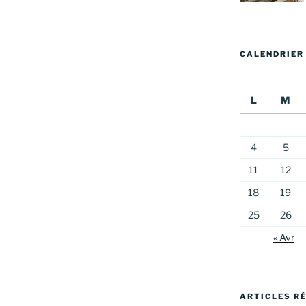
CALENDRIER
L
M
4
5
11
12
18
19
25
26
« Avr
ARTICLES R