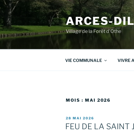
Aller
au
ARCES-DI
contenu
principal
Village de la Forêt d'Othe
VIE COMMUNALE
VIVRE 
MOIS :
MAI 2026
PUBLIÉ
28 MAI 2026
LE
FEU DE LA SAINT